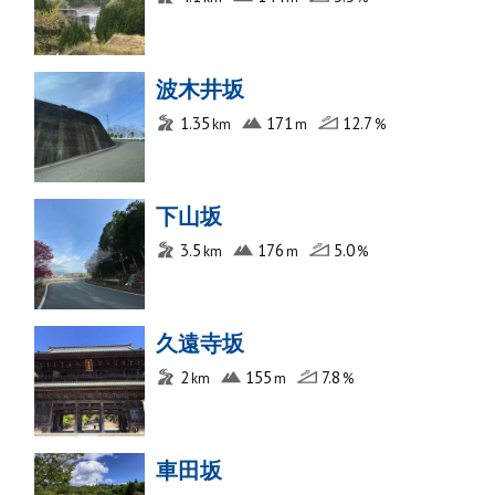
波木井坂
1.35
171
12.7
下山坂
3.5
176
5.0
久遠寺坂
2
155
7.8
車田坂