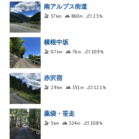
南アルプス街道
37
860
2.3
横根中坂
0.7
76
10.9
赤沢宿
2.9
351
12.1
薬袋・笹走
3
324
10.8