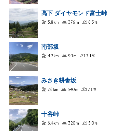
高下 ダイヤモンド富士峠
5.8
376
6.5
南部坂
4.2
90
2.1
みさき耕舎坂
7.6
540
7.1
十谷峠
6.4
320
5.0