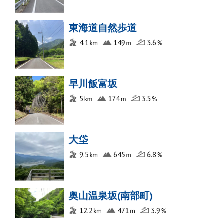
東海道自然歩道
4.1
149
3.6
早川飯富坂
5
174
3.5
大垈
9.5
645
6.8
奥山温泉坂(南部町)
12.2
471
3.9