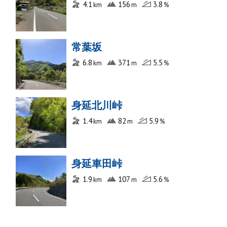
4.1
156
3.8
常葉坂
6.8
371
5.5
身延北川峠
1.4
82
5.9
身延車田峠
1.9
107
5.6