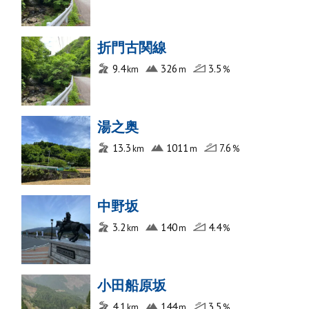
折門古関線
9.4
326
3.5
湯之奥
13.3
1011
7.6
中野坂
3.2
140
4.4
小田船原坂
4.1
144
3.5