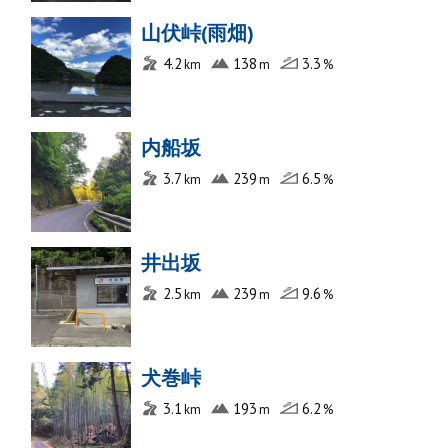
山伏峠(雨畑)
4.2
138
3.3
内船坂
3.7
239
6.5
井出坂
2.5
239
9.6
犬巻峠
3.1
193
6.2