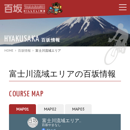
t
o
g
g
l
e
n
HYAKUSAKA
百坂情報
a
v
i
HOME
百坂情報
富士川流域エリア
g
a
t
i
富士川流域エリアの百坂情報
o
n
COURSE MAP
MAP01
MAP02
MAP03