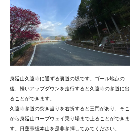
o
r
k
身延山久遠寺に通ずる裏道の坂です。ゴール地点の
後、軽いアップダウンを走行すると久遠寺の参道に出
ることができます。
久遠寺参道の突き当りを右折すると三門があり、そこ
から身延山ローブウェイ乗り場まで上ることができま
す。日蓮宗総本山を是非参拝してみてください。