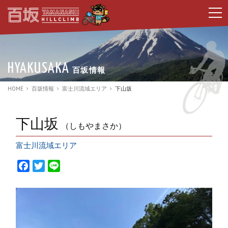
t
o
g
g
l
e
n
HYAKUSAKA
百坂情報
a
v
i
HOME
百坂情報
富士川流域エリア
下山坂
g
a
t
i
下山坂
（しもやまさか）
o
n
富士川流域エリア
F
T
L
a
w
i
c
i
n
e
t
e
b
t
o
e