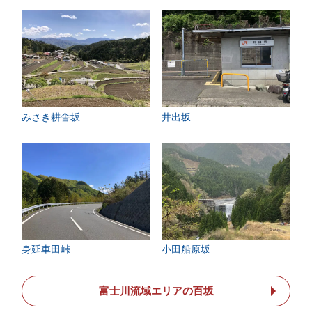
みさき耕舎坂
井出坂
身延車田峠
小田船原坂
富士川流域エリアの百坂