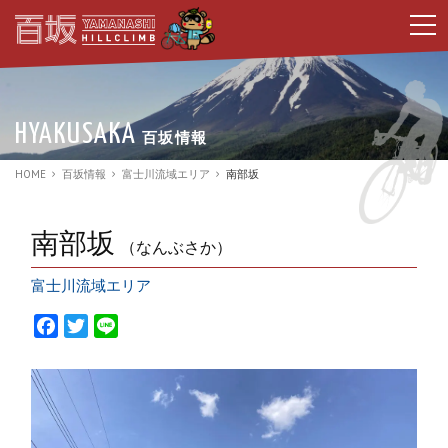
t
o
g
g
l
e
n
HYAKUSAKA
百坂情報
a
v
i
HOME
百坂情報
富士川流域エリア
南部坂
g
a
t
i
南部坂
（なんぶさか）
o
n
富士川流域エリア
F
T
L
a
w
i
c
i
n
e
t
e
b
t
o
e