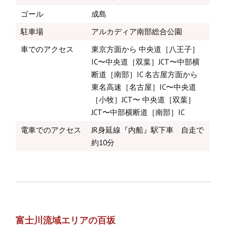
ゴール
成島
駐車場
アルカディア南部総合公園
車でのアクセス
東京方面から 中央道［八王子］
IC〜中央道［双葉］JCT〜中部横
断道［南部］IC 名古屋方面から
東名高速［名古屋］IC〜中央道
［小牧］JCT〜 中央道［双葉］
JCT〜中部横断道［南部］IC
電車でのアクセス
JR身延線『内船』駅下車 自走で
約10分
富士川流域エリアの百坂