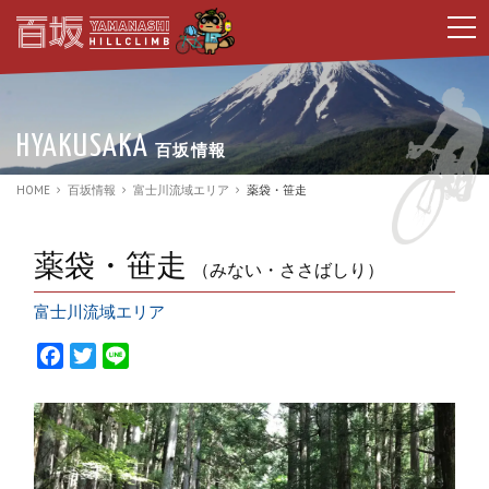
t
o
g
g
l
e
n
HYAKUSAKA
百坂情報
a
v
i
HOME
百坂情報
富士川流域エリア
薬袋・笹走
g
a
t
i
薬袋・笹走
（みない・ささばしり）
o
n
富士川流域エリア
F
T
L
a
w
i
c
i
n
e
t
e
b
t
o
e