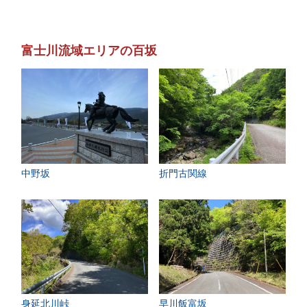
富士川流域エリアの百坂
中野坂
折門古関線
身延北川峠
早川飯富坂