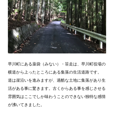
o
r
k
早川町にある薬袋（みない）・笹走は、早川町役場の
横道から上ったところにある集落の生活道路です。
道は崖沿いを進みますが、過酷な土地に集落があり生
活がある事に驚きます。古くからある事を感じさせる
雰囲気はここでしか味わうことのできない独特な感情
が沸いてきました。