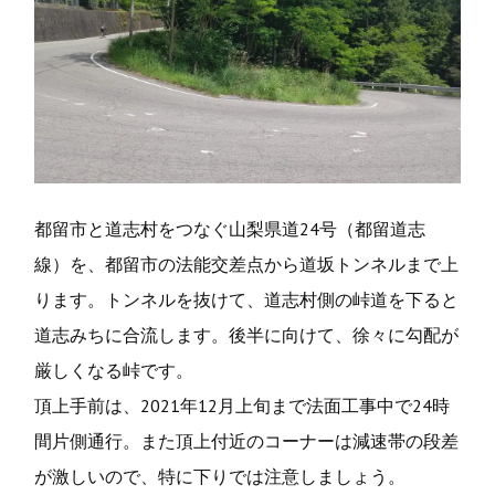
b
t
o
e
o
r
k
都留市と道志村をつなぐ山梨県道24号（都留道志
線）を、都留市の法能交差点から道坂トンネルまで上
ります。トンネルを抜けて、道志村側の峠道を下ると
道志みちに合流します。後半に向けて、徐々に勾配が
厳しくなる峠です。
頂上手前は、2021年12月上旬まで法面工事中で24時
間片側通行。また頂上付近のコーナーは減速帯の段差
が激しいので、特に下りでは注意しましょう。