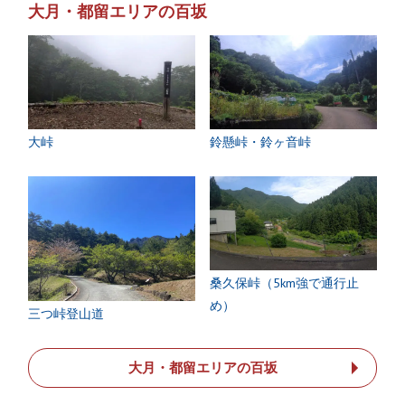
大月・都留エリアの百坂
大峠
鈴懸峠・鈴ヶ音峠
桑久保峠（5km強で通行止
め）
三つ峠登山道
大月・都留エリアの百坂