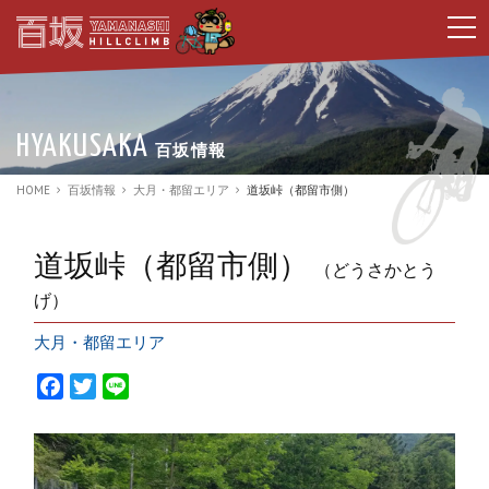
t
o
g
g
l
e
n
HYAKUSAKA
百坂情報
a
v
i
HOME
百坂情報
大月・都留エリア
道坂峠（都留市側）
g
a
t
i
道坂峠（都留市側）
（どうさかとう
o
n
げ）
大月・都留エリア
F
T
L
a
w
i
c
i
n
e
t
e