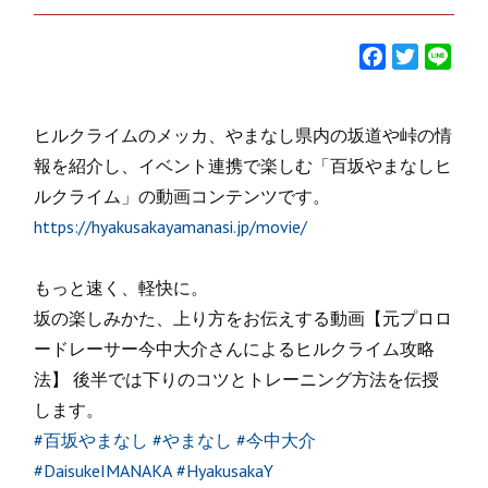
F
T
L
a
w
i
c
i
n
ヒルクライムのメッカ、やまなし県内の坂道や峠の情
e
t
e
b
t
報を紹介し、イベント連携で楽しむ「百坂やまなしヒ
o
e
ルクライム」の動画コンテンツです。
o
r
https://hyakusakayamanasi.jp/movie/
k
もっと速く、軽快に。
坂の楽しみかた、上り方をお伝えする動画【元プロロ
ードレーサー今中大介さんによるヒルクライム攻略
法】 後半では下りのコツとトレーニング方法を伝授
します。
#百坂やまなし
#やまなし
#今中大介
#DaisukeIMANAKA
#HyakusakaY