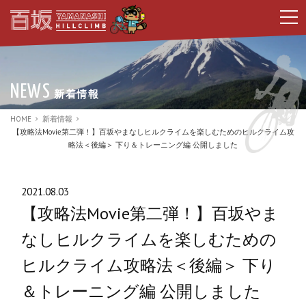
t
o
g
g
l
e
n
NEWS
新着情報
a
v
i
HOME
新着情報
g
【攻略法Movie第二弾！】百坂やまなしヒルクライムを楽しむためのヒルクライム攻
a
略法＜後編＞ 下り＆トレーニング編 公開しました
t
i
o
n
2021.08.03
【攻略法Movie第二弾！】百坂やま
なしヒルクライムを楽しむための
ヒルクライム攻略法＜後編＞ 下り
＆トレーニング編 公開しました