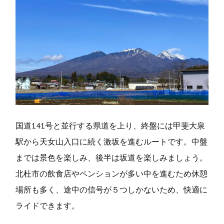
o
r
k
国道141号と並行する県道を上り、終盤には甲斐大泉
駅から天女山入口に続く激坂を進むルートです。中盤
までは景色を楽しみ、後半は坂道を楽しみましょう。
北杜市の飲食店やペンションが多い中を進むため休憩
場所も多く、途中の信号が５つしかないため、快適に
ライドできます。