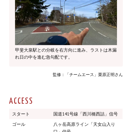
甲斐大泉駅との分岐を右方向に進み、ラストは木漏
れ日の中を進む急勾配です。
監修：「チームエース」栗原正明さん
ACCESS
スタート
国道141号線「西川橋西詰」信号
ゴール
八ヶ岳高原ライン「天女山入り
口」信号