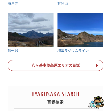
海岸寺
甘利山
信州峠
増富ラジウムライン
八ヶ岳南麓高原エリアの百坂
HYAKUSAKA SEARCH
百坂検索