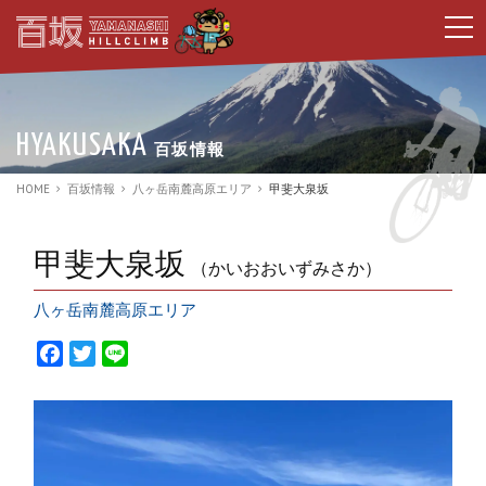
t
o
g
g
l
e
n
HYAKUSAKA
百坂情報
a
v
i
HOME
百坂情報
八ヶ岳南麓高原エリア
甲斐大泉坂
g
a
t
i
甲斐大泉坂
（かいおおいずみさか）
o
n
八ヶ岳南麓高原エリア
F
T
L
a
w
i
c
i
n
e
t
e
b
t
o
e