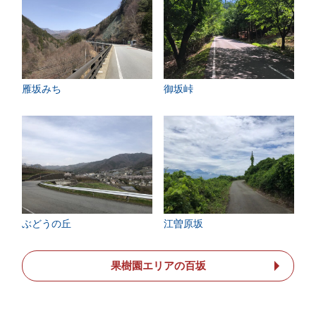
雁坂みち
御坂峠
ぶどうの丘
江曽原坂
果樹園エリアの百坂