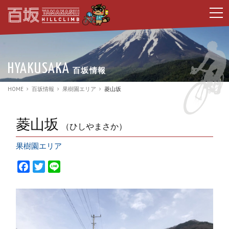
t
o
g
g
l
e
n
HYAKUSAKA
百坂情報
a
v
i
HOME
百坂情報
果樹園エリア
菱山坂
g
a
t
i
菱山坂
（ひしやまさか）
o
n
果樹園エリア
F
T
L
a
w
i
c
i
n
e
t
e
b
t
o
e