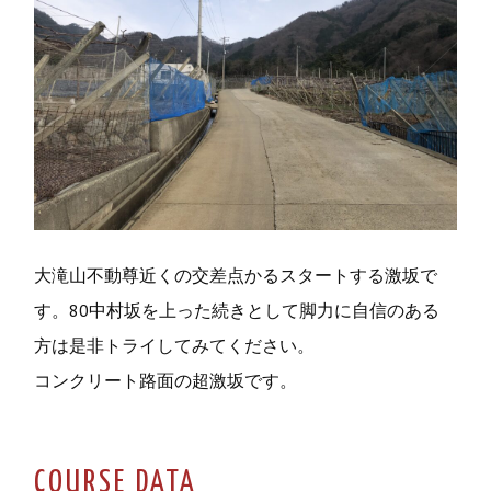
o
r
k
大滝山不動尊近くの交差点かるスタートする激坂で
す。80中村坂を上った続きとして脚力に自信のある
方は是非トライしてみてください。
コンクリート路面の超激坂です。
COURSE DATA